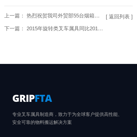
上一篇：
热烈祝贺我司外贸部55台烟箱夹顺利交付
[ 返回列表 ]
下一篇：
2015年旋转类叉车属具同比2014年增长46%
GRIP
FTA
专业叉车属具制造商，致力于为全球客户提供高性能、
安全可靠的物料搬运解决方案